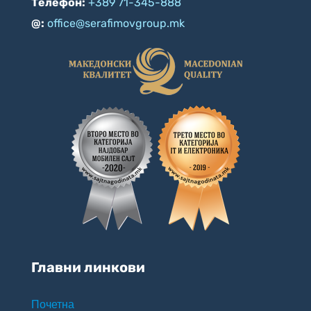
Телефон:
+389 71-345-888
@:
office@serafimovgroup.mk
Главни линкови
Почетна