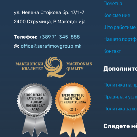
Почетна
ул. Невена Стојкова бр. 17/1-7
Кое сме ние
2400 Струмица, Р.Македонија
Што работиме
Телефон:
+389 71-345-888
Нашето портф
@:
office@serafimovgroup.mk
Контакт
Дополнит
Политика на п
Правила и усл
Политика за к
Следете н