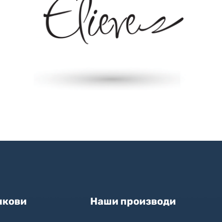
Sicilija
ВЕБ РАЗВОЈ И Е-ТРГОВИЈА
/
ДОМЕНИ И ХОСТИНГ
/
ПОДДРШКА
В
нкови
Наши производи