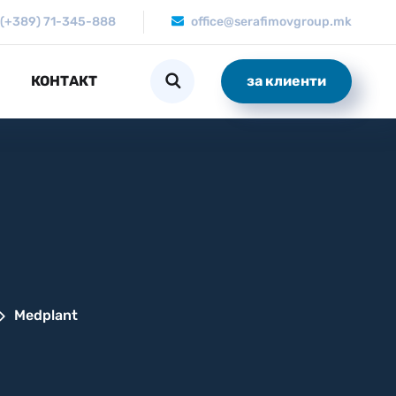
(+389) 71-345-888
office@serafimovgroup.mk
КОНТАКТ
за клиенти
Medplant