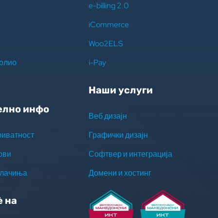
e-billing 2.0
iCommerce
Woo2ELS
олио
i-Pay
Наши услуги
елно инфо
Веб дизајн
риватност
Графички дизајн
ови
Софтвер и интеграција
олачиња
Домени и хостинг
ѐ на