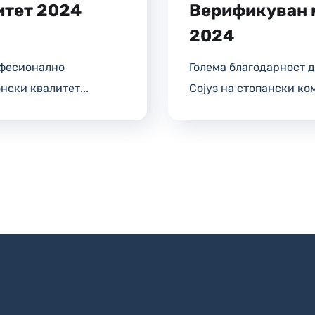
итет 2024
Верификуван 
2024
офесионално
Голема благодарност 
нски квалитет...
Сојуз на стопански ко