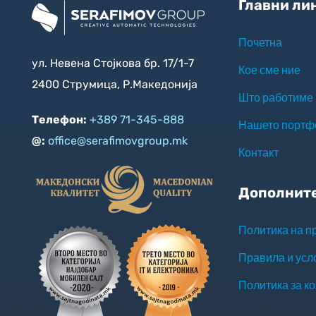
Главни ли
Почетна
ул. Невена Стојкова бр. 17/1-7
Кое сме ние
2400 Струмица, Р.Македонија
Што работиме
Телефон:
+389 71-345-888
Нашето портф
@:
office@serafimovgroup.mk
Контакт
Дополнит
Политика на п
Правила и усл
Политика за к