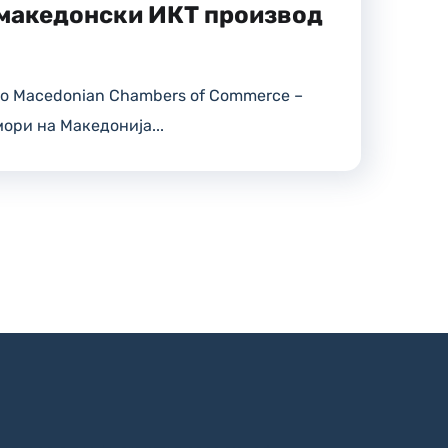
македонски ИКТ производ
до Macedonian Chambers of Commerce –
мори на Македонија...