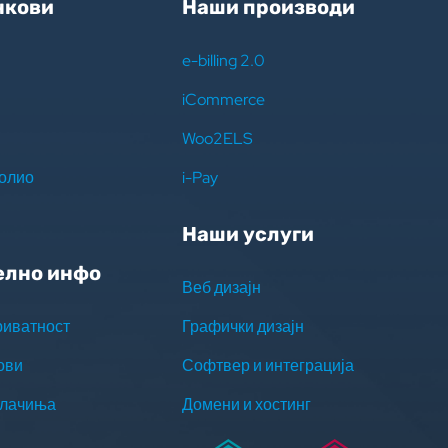
нкови
Наши производи
e-billing 2.0
iCommerce
Woo2ELS
олио
i-Pay
Наши услуги
елно инфо
Веб дизајн
риватност
Графички дизајн
ови
Софтвер и интеграција
олачиња
Домени и хостинг