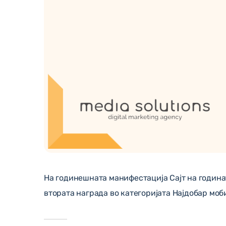
На годинешната манифестација Сајт на годинат
втората награда во категоријата Најдобар моби