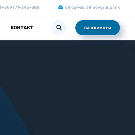
(+389) 71-345-888
office@serafimovgroup.mk
КОНТАКТ
за клиенти