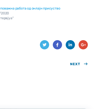
поважна работа од онлајн присуство
2/2020
нтервјуа"
Twit
Face
Link
Goo
ter
book
edIn
NEXT
gle
Plus