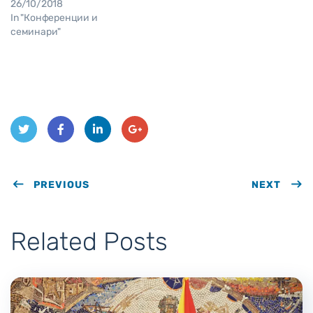
26/10/2018
In "Конференции и
семинари"
Twit
Face
Link
Goo
ter
PREVIOUS
book
edIn
gle
NEXT
Plus
Related Posts