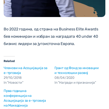
Во 2022 година, од страна на
Business Elite Awards
бев номиниран и избран за наградата 40 under 40
бизнис лидери за југоисточна Европа.
Related
Членови на Асоцијација за
Грант од Фонд за иновации
е-трговија
и технолошки развој
29/10/2018
08/04/2020
In "Новости"
In "Награди и признанија"
Прва годишна
конференција на
Асоцијација за е-трговија
на Македонија