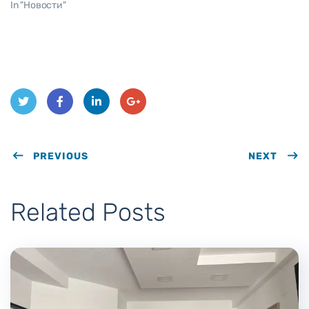
In "Новости"
Twit
Face
Link
Goo
ter
PREVIOUS
book
edIn
gle
NEXT
Plus
Related Posts