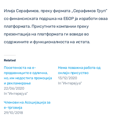
Илија Серафимов, преку фирмата „Серафимов Груп“
со финансиската подршка на ЕБОР ја изработи оваа
платформата. Присутните компании преку
презентација на платформата ги воведе во
содржините и функционалноста на истата.
Related
Посетеноста на е-
Нема поважна работа од
продавниците е одлична,
онлајн присуство
но, им недостига промоција
13/12/2020
и рекламирање
In "Интервјуа"
22/06/2020
In "Интервјуа"
Членови на Асоцијација за
е-трговија
29/10/2018