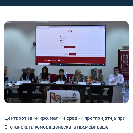
Центарот за микро, мали и средни претпријатија при
Стопанската комора денеска ја промовираше