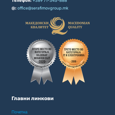
Телефон:
+389 71-345-888
@:
office@serafimovgroup.mk
Главни линкови
Почетна