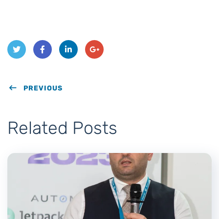
Twit
Face
Link
Goo
ter
PREVIOUS
book
edIn
gle
Plus
Related Posts