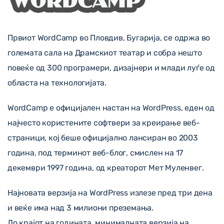
Првиот WordCamp во Пловдив, Бугарија, се одржа во
големата сала на Драмскиот театар и собра нешто
повеќе од 300 програмери, дизајнери и млади луѓе од
областа на технологијата.
WordCamp е официјален настан на WordPress, еден од
најчесто користените софтвери за креирање веб-
страници, кој беше официјално лансиран во 2003
година, под терминот веб-блог, смислен на 17
декември 1997 година, од креаторот Мет Муленвег.
Најновата верзија на WordPress излезе пред три дена
и веќе има над 3 милиони преземања.
До крајот на годината, минималната верзија на