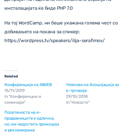
инсталацијата ќе биде PHP 7.0
На тој WordCamp, ни беше укажана голема чест со
добивањето на покана за спикер:
https://wordpress.tv/speakers/ilija-serafimov/
Related
Конфeренција на AllWEB
Членови на Асоцијација за
15/11/2019
е-трговија
In "Конференции и
29/10/2018
семинари"
In "Новости"
Посетеноста на е-
продавниците е одлична,
но, им недостига промоција
и рекламирање