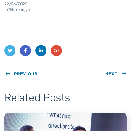
22/06/2020
In "Интервјуа"
Twit
Face
Link
Goo
ter
PREVIOUS
book
edIn
gle
NEXT
Plus
Related Posts